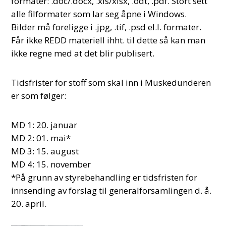
formater: .doc/.docx, .xls/xlsx, .odt, .pdf. Stort sett
alle filformater som lar seg åpne i Windows.
Bilder må foreligge i .jpg, .tif, .psd el.l. formater.
Får ikke REDD materiell ihht. til dette så kan man
ikke regne med at det blir publisert.
Tidsfrister for stoff som skal inn i Muskedunderen
er som følger:
MD 1: 20. januar
MD 2: 01. mai*
MD 3: 15. august
MD 4: 15. november
*På grunn av styrebehandling er tidsfristen for
innsending av forslag til generalforsamlingen d. å.
20. april.