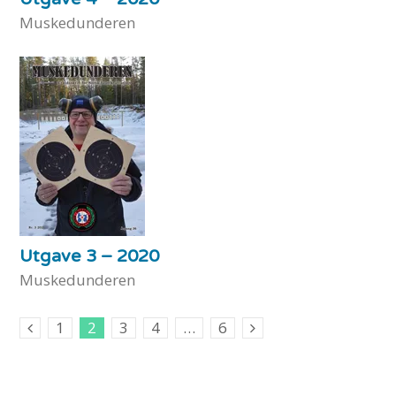
Muskedunderen
Utgave 3 – 2020
Muskedunderen
1
2
3
4
…
6
Previous Posts
Next Posts