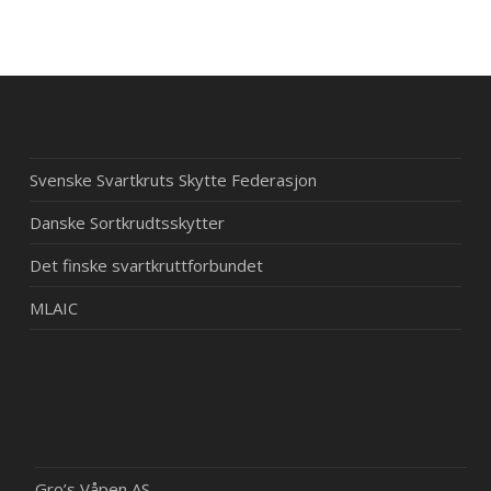
Svenske Svartkruts Skytte Federasjon
Danske Sortkrudtsskytter
Det finske svartkruttforbundet
MLAIC
Gro’s Våpen AS