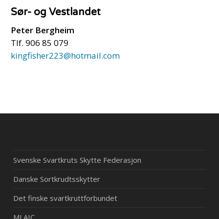
Sør- og Vestlandet
Peter Bergheim
Tlf. 906 85 079
kingfisher223@hotmail.com
Svenske Svartkruts Skytte Federasjon
Danske Sortkrudtsskytter
Det finske svartkruttforbundet
MLAIC