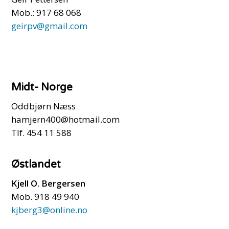
Mob.: 917 68 068
geirpv@gmail.com
Midt- Norge
Oddbjørn Næss
hamjern400@hotmail.com
Tlf. 454 11 588
Østlandet
Kjell O. Bergersen
Mob. 918 49 940
kjberg3@online.no