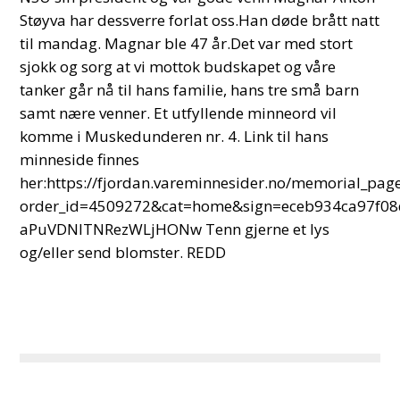
Støyva har dessverre forlat oss.Han døde brått natt
til mandag. Magnar ble 47 år.Det var med stort
sjokk og sorg at vi mottok budskapet og våre
tanker går nå til hans familie, hans tre små barn
samt nære venner. Et utfyllende minneord vil
komme i Muskedunderen nr. 4. Link til hans
minneside finnes
her:https://fjordan.vareminnesider.no/memorial_pa
order_id=4509272&cat=home&sign=eceb934ca97f0
aPuVDNITNRezWLjHONw Tenn gjerne et lys
og/eller send blomster. REDD